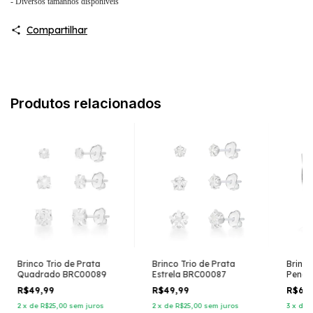
- Diversos tamanhos disponiveis
Compartilhar
Produtos relacionados
Brinco Trio de Prata
Brinco Trio de Prata
Brinco
Quadrado BRC00089
Estrela BRC00087
Pena 
R$49,99
R$49,99
R$69
2
x
de
R$25,00
sem juros
2
x
de
R$25,00
sem juros
3
x
de
R