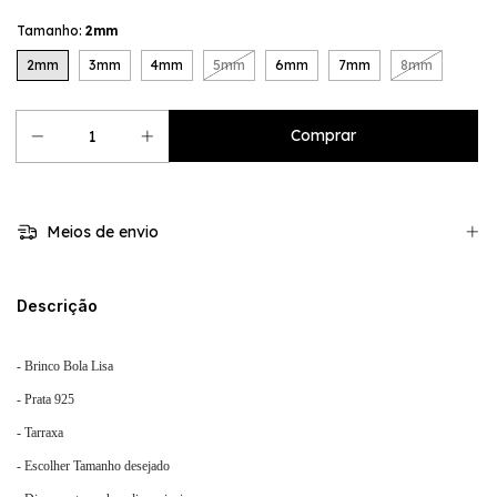
Tamanho:
2mm
2mm
3mm
4mm
5mm
6mm
7mm
8mm
Meios de envio
Descrição
- Brinco Bola Lisa
- Prata 925
- Tarraxa
- Escolher Tamanho desejado