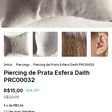
Início
.
Piercings
.
Piercing de Prata Esfera Daith PRC00032
Piercing de Prata Esfera Daith
PRC00032
R$15,00
-
50
%
OFF
R$29,99
3
x de
R$5,56
Ver mais detalhes