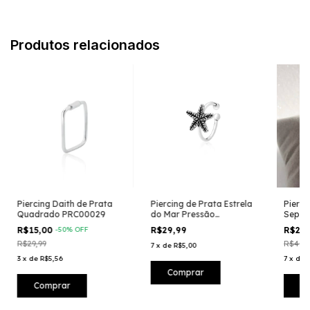
Produtos relacionados
Piercing Daith de Prata
Piercing de Prata Estrela
Pierci
Quadrado PRC00029
do Mar Pressāo
Septo
PRC00007
R$15,00
-
50
%
OFF
R$29,99
R$29
R$29,99
R$49,9
7
x
de
R$5,00
3
x
de
R$5,56
7
x
de