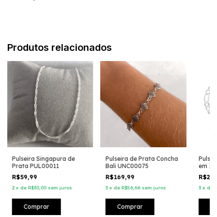
Produtos relacionados
Pulseira Singapura de
Pulseira de Prata Concha
Pulsei
Prata PUL00011
Bali UNC00075
em 1 
R$59,99
R$169,99
R$29
2
x
de
R$30,00
sem juros
3
x
de
R$56,66
sem juros
3
x
de